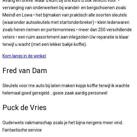
Avang en Greve. Maar u kunt bij ons kunt u ook terecht voor: •
vervanging van onderwerken bij wandel- en bergschoenen zoals
Meindl en Lowa • het bijmaken van praktisch alle soorten sleutels
(waaronder autosleutels met startonderbreker) • klein lederwaren
zoals heren riemen en portemonnees • meer dan 250 verschillende
veters • een ruim assortiment aan inlegzolen Uw reparatie is klaar
terwijl u wacht (met een lekker bakje koffie).
Kom langs in de winkel
Fred van Dam
Sleutels voor me auto bij laten maken kopje koffie terwijl ik wachte
helemaal goed geregeld ...goeie zaak aardig personeel
Puck de Vries
Ouderwets vakmanschap zoals je het bijna nergens meer vind.
Fantastische service